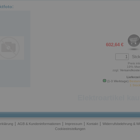
ktfoto:
602,64 €
Stck
Preis ink
19% Mws
zzgl.
Versandkoste
Lieferzei
(1-3 Werktage)
Bestan
1 Stüc
Elektroartikel ka
|
|
|
|
rklärung
AGB & Kundeninformationen
Impressum
Kontakt
Widerrufsbelehrung & Wi
Cookieeinstellungen