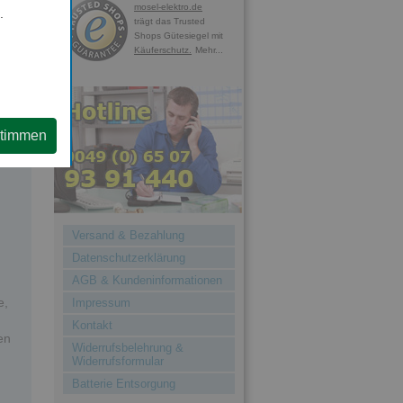
mosel-elektro.de
.
/
trägt das Trusted
Shops Gütesiegel mit
Käuferschutz.
Mehr...
g
stimmen
Versand & Bezahlung
Datenschutzerklärung
AGB & Kundeninformationen
e,
Impressum
Kontakt
en
Widerrufsbelehrung &
Widerrufsformular
Batterie Entsorgung