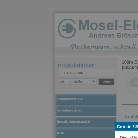
100m E
Produktfinder:
(602,6
Schaltermaterial
Verteilungsbau
Artik
Installationsmaterial
Cookie / 
IND
KNX
Spe
Diese We