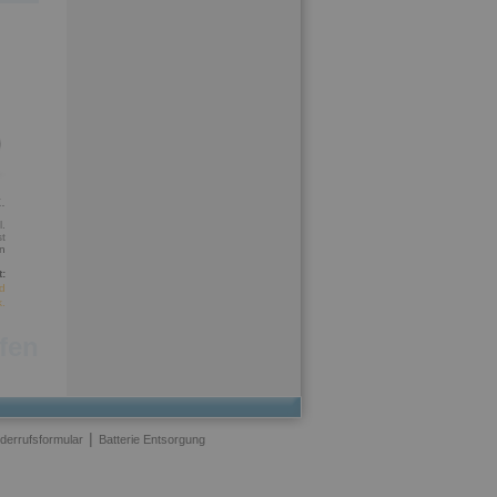
.
l.
t
n
t:
d
k.
ufen
|
derrufsformular
Batterie Entsorgung