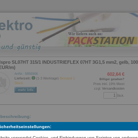
lspro SL07HT 315/1 INDUSTRIEFLEX 07HT 3G1,5 mm2, gelb, 100
4EUR/m)
602,64 €
ArtNr.: 5856906
Lieferzeit:
(1-3 Werktage)
Bestand 1
Billiger gesehen?
Stück.
Preis inkl. 19% Mwst
zzgl.
Versandkosten
Stck.
elbeschreibung:
Sicherheitseinstellungen:
USTRIEFLEX 07HT 3G1,5 mm², gelb, 100m
zial-Leitung INDUSTRIEFLEX 07HT 3G1,5 mm², - schwere, wasser- un
bsite verwendet Cookies, und Einbindungen von Scripten von anderen