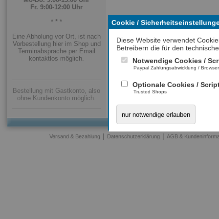
Fr. 9:00-12:00 Uhr
* * *
Cookie / Sicherheitseinstellung
Eine Abholung vor Ort, ist nach
Diese Website verwendet Cookie
Vorbestellung hier im Shop und
Betreibern die für den technische
Terminabsprache per Email
kontaktlos möglich.
Notwendige Cookies / Scr
Paypal Zahlungsabwicklung / Browse
Optionale Cookies / Scrip
Bestellung mit Gastkonto, also
Trusted Shops
ohne Kundenkonto möglich.
nur notwendige erlauben
|
|
Versand & Bezahlung
Datenschutzerklärung
AGB & Kundeninforma