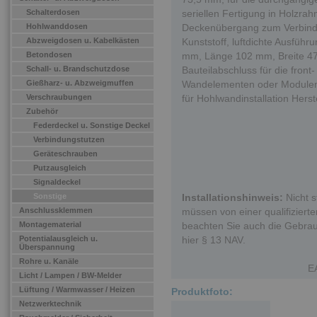
Schalterdosen
seriellen Fertigung in Holzra
Hohlwanddosen
Deckenübergang zum Verbinde
Abzweigdosen u. Kabelkästen
Kunststoff, luftdichte Ausführ
Betondosen
mm, Länge 102 mm, Breite 47 
Schall- u. Brandschutzdose
Bauteilabschluss für die fron
Gießharz- u. Abzweigmuffen
Wandelementen oder Modulen,
Verschraubungen
für Hohlwandinstallation Herst
Zubehör
Federdeckel u. Sonstige Deckel
Verbindungstutzen
Geräteschrauben
Putzausgleich
Signaldeckel
Sonstige
Installationshinweis:
Nicht s
Anschlussklemmen
müssen von einer qualifizierten
Montagematerial
beachten Sie auch die Gebrau
Potentialausgleich u.
hier § 13 NAV.
Überspannung
Rohre u. Kanäle
E
Licht / Lampen / BW-Melder
Lüftung / Warmwasser / Heizen
Produktfoto:
Netzwerktechnik