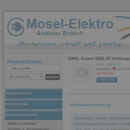
100St. Kaiser 9261-20 Hohlwa
Produktfinder:
ArtNr.: 64375943
Lieferzeit:
(10-14 W
nachbestellt
Schaltermaterial
Verteilungsbau
Artikelbeschreibung:
Installationsmaterial
Hohlwand, Wand- und Deckenüb
Kabel u. Leitungen
Elektroinstallationsrohre, 2-te
Schalter- u. Abzweigdosen
73,5 mm, für die durchgängig