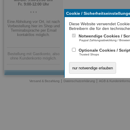
Fr. 9:00-12:00 Uhr
* * *
Cookie / Sicherheitseinstellung
Eine Abholung vor Ort, ist nach
Diese Website verwendet Cookie
Vorbestellung hier im Shop und
Betreibern die für den technische
Terminabsprache per Email
kontaktlos möglich.
Notwendige Cookies / Scr
Paypal Zahlungsabwicklung / Browse
Optionale Cookies / Scrip
Bestellung mit Gastkonto, also
Trusted Shops
ohne Kundenkonto möglich.
nur notwendige erlauben
|
|
Versand & Bezahlung
Datenschutzerklärung
AGB & Kundeninforma