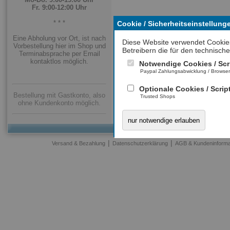
Fr. 9:00-12:00 Uhr
* * *
Cookie / Sicherheitseinstellung
Eine Abholung vor Ort, ist nach
Diese Website verwendet Cookie
Vorbestellung hier im Shop und
Betreibern die für den technische
Terminabsprache per Email
kontaktlos möglich.
Notwendige Cookies / Scr
Paypal Zahlungsabwicklung / Browse
Optionale Cookies / Scrip
Bestellung mit Gastkonto, also
Trusted Shops
ohne Kundenkonto möglich.
nur notwendige erlauben
|
|
Versand & Bezahlung
Datenschutzerklärung
AGB & Kundeninforma