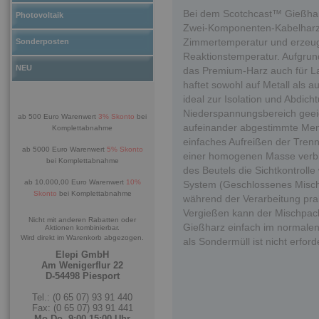
Bei dem Scotchcast™ Gießharz
Photovoltaik
Zwei-Komponenten-Kabelharz a
Zimmertemperatur und erzeug
Sonderposten
Reaktionstemperatur. Aufgrund 
NEU
das Premium-Harz auch für L
haftet sowohl auf Metall als a
ideal zur Isolation und Abdi
Niederspannungsbereich geeig
ab 500 Euro Warenwert
3% Skonto
bei
aufeinander abgestimmte Meng
Komplettabnahme
einfaches Aufreißen der Tre
ab 5000 Euro Warenwert
5% Skonto
einer homogenen Masse verbi
bei Komplettabnahme
des Beutels die Sichtkontrol
ab 10.000,00 Euro Warenwert
10%
System (Geschlossenes Misch
Skonto
bei Komplettabnahme
während der Verarbeitung pr
Vergießen kann der Mischpac
Nicht mit anderen Rabatten oder
Gießharz einfach im normalen
Aktionen kombinierbar.
Wird direkt im Warenkorb abgezogen.
als Sondermüll ist nicht erforde
Elepi GmbH
Am Wenigerflur 22
D-54498 Piesport
Tel.: (0 65 07) 93 91 440
Fax: (0 65 07) 93 91 441
Mo-Do. 9:00-15:00 Uhr