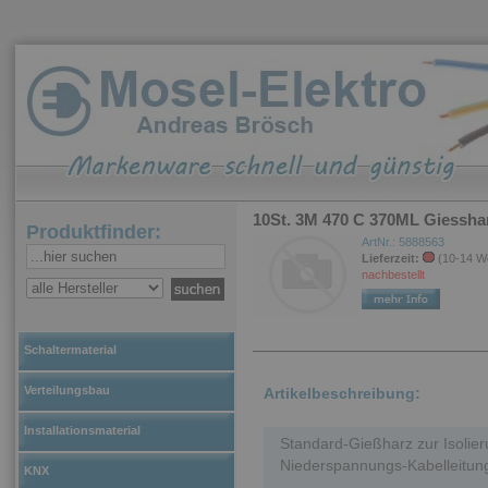
10St. 3M 470 C 370ML Giessha
Produktfinder:
ArtNr.: 5888563
Lieferzeit:
(10-14 W
nachbestellt
Schaltermaterial
Verteilungsbau
Artikelbeschreibung:
Installationsmaterial
Standard-Gießharz zur Isoli
Niederspannungs-Kabelleitun
KNX