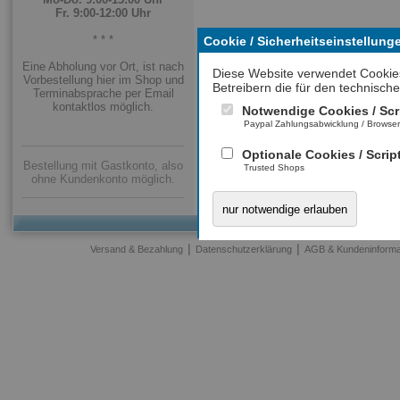
Fr. 9:00-12:00 Uhr
* * *
Cookie / Sicherheitseinstellung
Eine Abholung vor Ort, ist nach
Diese Website verwendet Cookie
Vorbestellung hier im Shop und
Betreibern die für den technische
Terminabsprache per Email
kontaktlos möglich.
Notwendige Cookies / Scr
Paypal Zahlungsabwicklung / Browse
Optionale Cookies / Scrip
Bestellung mit Gastkonto, also
Trusted Shops
ohne Kundenkonto möglich.
nur notwendige erlauben
|
|
Versand & Bezahlung
Datenschutzerklärung
AGB & Kundeninforma