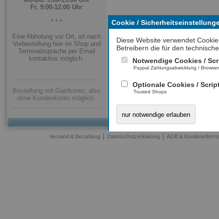
Fr. 9:00-12:00 Uhr
* * *
Cookie / Sicherheitseinstellung
Eine Abholung vor Ort, ist nach
Diese Website verwendet Cookie
Vorbestellung hier im Shop und
Betreibern die für den technische
Terminabsprache per Email
kontaktlos möglich.
Notwendige Cookies / Scr
Paypal Zahlungsabwicklung / Browse
Optionale Cookies / Scrip
Bestellung mit Gastkonto, also
Trusted Shops
ohne Kundenkonto möglich.
nur notwendige erlauben
|
|
Versand & Bezahlung
Datenschutzerklärung
AGB & Kundeninforma