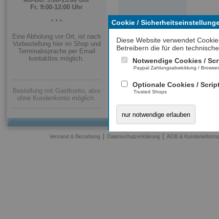
Fr. 9:00-12:00 Uhr
* * *
Cookie / Sicherheitseinstellung
Eine Abholung vor Ort, ist nach
Diese Website verwendet Cookie
Vorbestellung hier im Shop und
Betreibern die für den technische
Terminabsprache per Email
kontaktlos möglich.
Notwendige Cookies / Scr
Paypal Zahlungsabwicklung / Browse
Optionale Cookies / Scrip
Bestellung mit Gastkonto, also
Trusted Shops
ohne Kundenkonto möglich.
nur notwendige erlauben
|
|
Versand & Bezahlung
Datenschutzerklärung
AGB & Kundeninforma