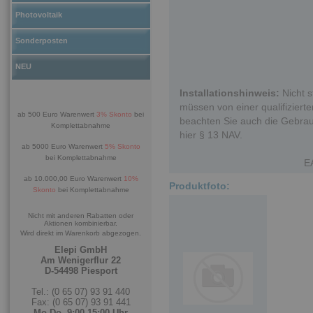
Photovoltaik
Sonderposten
NEU
Installationshinweis:
Nicht s
müssen von einer qualifizierten
ab 500 Euro Warenwert
3% Skonto
bei
beachten Sie auch die Gebrau
Komplettabnahme
hier § 13 NAV.
ab 5000 Euro Warenwert
5% Skonto
bei Komplettabnahme
E
ab 10.000,00 Euro Warenwert
10%
Produktfoto:
Skonto
bei Komplettabnahme
Nicht mit anderen Rabatten oder
Aktionen kombinierbar.
Wird direkt im Warenkorb abgezogen.
Elepi GmbH
Am Wenigerflur 22
D-54498 Piesport
Tel.: (0 65 07) 93 91 440
Fax: (0 65 07) 93 91 441
Mo-Do. 9:00-15:00 Uhr