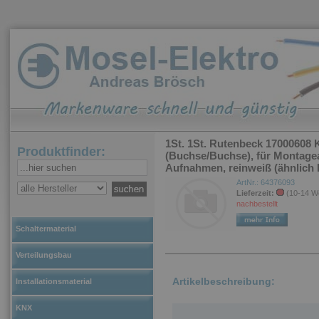
1St. 1St. Rutenbeck 17000608
Produktfinder:
(Buchse/Buchse), für Montag
Aufnahmen, reinweiß (ähnlich
ArtNr.: 64376093
Lieferzeit:
(10-14 W
nachbestellt
Schaltermaterial
Verteilungsbau
Artikelbeschreibung:
Installationsmaterial
KNX