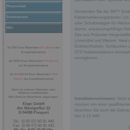
Photovoltaik
Verwenden Sie die 3M™ Scotc
Kabelmarkierungsbänder, um K
Sonderposten
oder Schaltanlagen für Wartung
NEU
dünne, anpassungsfähige Kleb
Das aus Polyester hergestellt
Lösemittel und Wasser. Ideal 
Drähten/Kabeln, Schläuchen 
ab 500 Euro Warenwert
3% Skonto
bei
STD Kabelmarkierern kompatib
Komplettabnahme
ermöglichen.
ab 5000 Euro Warenwert
5% Skonto
bei Komplettabnahme
ab 10.000,00 Euro Warenwert
10%
Skonto
bei Komplettabnahme
Nicht mit anderen Rabatten oder
Aktionen kombinierbar.
Wird direkt im Warenkorb abgezogen.
Installationshinweis:
Nicht s
Elepi GmbH
müssen von einer qualifizierten
Am Wenigerflur 22
beachten Sie auch die Gebrau
D-54498 Piesport
hier § 13 NAV.
Tel.: (0 65 07) 93 91 440
Fax: (0 65 07) 93 91 441
Mo-Do. 9:00-15:00 Uhr