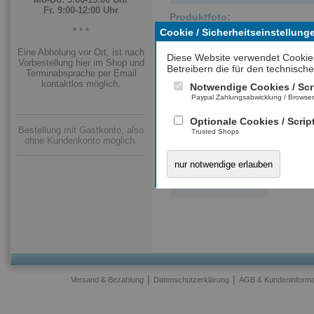
Fr. 9:00-12:00 Uhr
Produktfoto:
* * *
Cookie / Sicherheitseinstellung
Eine Abholung vor Ort, ist nach
Diese Website verwendet Cookie
Vorbestellung hier im Shop und
Betreibern die für den technische
Terminabsprache per Email
kontaktlos möglich.
Notwendige Cookies / Scr
Paypal Zahlungsabwicklung / Browse
Optionale Cookies / Scrip
Bestellung mit Gastkonto, also
Trusted Shops
ohne Kundenkonto möglich.
nur notwendige erlauben
|
|
Versand & Bezahlung
Datenschutzerklärung
AGB & Kundeninforma