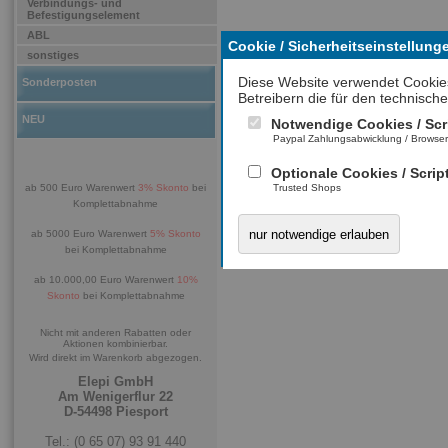
Verbindungs- und
Befestigungselement
ABL
Cookie / Sicherheitseinstellung
sonstiges
Diese Website verwendet Cookie
Sonderposten
Betreibern die für den technische
NEU
Notwendige Cookies / Scr
Paypal Zahlungsabwicklung / Browse
Optionale Cookies / Scrip
ab 500 Euro Warenwert
3% Skonto
bei
Trusted Shops
Komplettabnahme
nur notwendige erlauben
ab 5000 Euro Warenwert
5% Skonto
bei Komplettabnahme
ab 10.000,00 Euro Warenwert
10%
Skonto
bei Komplettabnahme
Nicht mit anderen Rabatten oder
Aktionen kombinierbar.
Wird direkt im Warenkorb abgezogen.
Elepi GmbH
Am Wenigerflur 22
D-54498 Piesport
Tel.: (0 65 07) 93 91 440