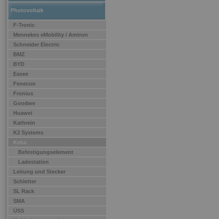
Photovoltaik
F-Tronic
Mennekes eMobility / Amtron
Schneider Electric
BMZ
BYD
Easee
Fenecon
Fronius
Goodwe
Huawei
Kathrein
K2 Systems
Keba
Befestigungselement
Ladestation
Leitung und Stecker
Schletter
SL Rack
SMA
ÜSS