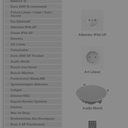
Balance SI
Duro 2000 SI cremeweiß
Future Linear / Carat / Solo /
Axcent
Pur Edelstahl
Allwetter IP44 UP
Ocean IP44 AP
Allwetter IP44 UP
Decento
Art Linear
Fanschalter
Duro 2000 AP Trocken
Audio World
Busch-free Home
Art Linear
Busch-Wächter
Funkcontrol WaveLINE
Sprechanlagen Welcome
Icelight
Dimmer REG
Export+Sonder-Systeme
Infoline
Audio World
Neu im Shop
Bodeneinbau Alu-Druckguss
Duro 2 AP Feuchtraum