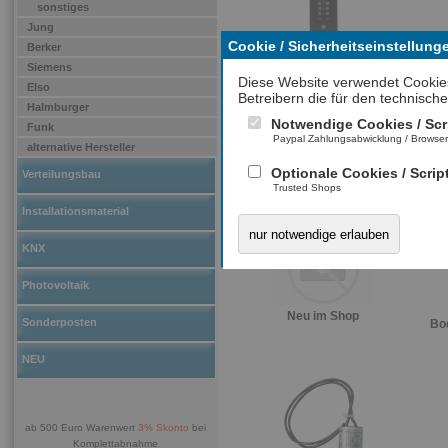
sonstiges
Jung
Cookie / Sicherheitseinstellung
Berker
Funkcontrol WaveLINE
Sp
Siemens
Diese Website verwendet Cookie
Elso
Betreibern die für den technische
Halmburger
Notwendige Cookies / Scr
Funk
Paypal Zahlungsabwicklung / Browse
alternative Hersteller
Optionale Cookies / Scrip
Verteilungsbau
Trusted Shops
Dimmer REG
Ex
Installationsmaterial
nur notwendige erlauben
KNX
Photovoltaik
Neu im Shop
Sonderposten
Bo
NEU
ab 500 Euro Warenwert
3% Skonto
bei
Komplettabnahme