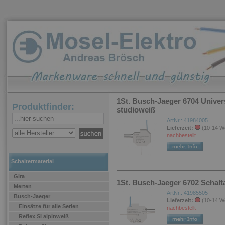
1St. Busch-Jaeger 6704 Univ
Produktfinder:
studioweiß
ArtNr.: 41984005
Lieferzeit:
(10-14 W
nachbestellt
Schaltermaterial
Gira
1St. Busch-Jaeger 6702 Schal
Merten
ArtNr.: 41985505
Busch-Jaeger
Lieferzeit:
(10-14 W
Einsätze für alle Serien
nachbestellt
Reflex SI alpinweiß