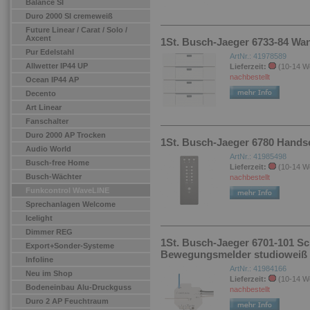
Balance SI
Duro 2000 SI cremeweiß
Future Linear / Carat / Solo /
Axcent
1St. Busch-Jaeger 6733-84 Wa
Pur Edelstahl
ArtNr.: 41978589
Allwetter IP44 UP
Lieferzeit:
(10-14 W
nachbestellt
Ocean IP44 AP
Decento
Art Linear
Fanschalter
Duro 2000 AP Trocken
1St. Busch-Jaeger 6780 Hand
Audio World
ArtNr.: 41985498
Busch-free Home
Lieferzeit:
(10-14 W
Busch-Wächter
nachbestellt
Funkcontrol WaveLINE
Sprechanlagen Welcome
Icelight
Dimmer REG
1St. Busch-Jaeger 6701-101 Sc
Export+Sonder-Systeme
Bewegungsmelder studioweiß
Infoline
ArtNr.: 41984166
Neu im Shop
Lieferzeit:
(10-14 W
Bodeneinbau Alu-Druckguss
nachbestellt
Duro 2 AP Feuchtraum