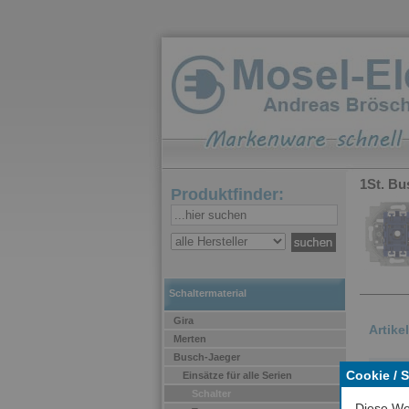
1St. Bu
Produktfinder:
Schaltermaterial
Gira
Artike
Merten
Busch-Jaeger
Cookie / 
Einsätze für alle Serien
Schalter
Diese We
Arti