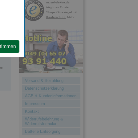
mosel-elektro.de
.
trägt das Trusted
Shops Gütesiegel mit
Käuferschutz.
Mehr...
stimmen
e,
en
Versand & Bezahlung
Datenschutzerklärung
AGB & Kundeninformationen
Impressum
Kontakt
Widerrufsbelehrung &
Widerrufsformular
Batterie Entsorgung