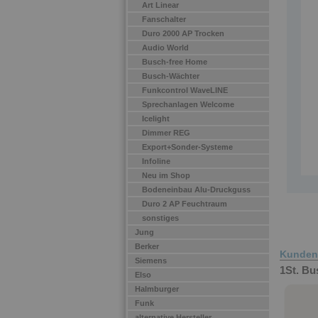
Art Linear
Fanschalter
Duro 2000 AP Trocken
Audio World
Busch-free Home
Busch-Wächter
Funkcontrol WaveLINE
Sprechanlagen Welcome
Icelight
Dimmer REG
Export+Sonder-Systeme
Infoline
Neu im Shop
Bodeneinbau Alu-Druckguss
Duro 2 AP Feuchtraum
sonstiges
Jung
Berker
Kunden 
Siemens
1St. Bu
Elso
Halmburger
Funk
alternative Hersteller