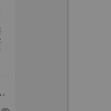
.
l.
st
en
t:
e)
50
k.
ufen
eiß