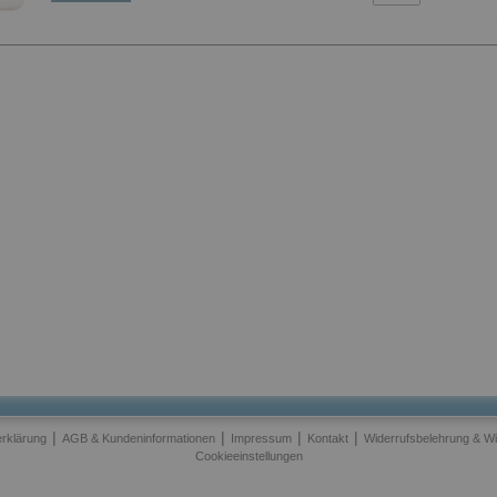
|
|
|
|
rklärung
AGB & Kundeninformationen
Impressum
Kontakt
Widerrufsbelehrung & Wi
Cookieeinstellungen