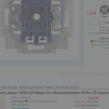
5,16 €
Stck
Preis ink
19% Mw
zzgl.
Versandkost
Lieferzei
(1-3 Werktag
Bestand über 
Stüc
Elektroartikel ka
die diesen Artikel gekauft haben kauften auch:
sch-Jaeger 2506-214 Wippe für Wechselschalter Reflex SI alpinw
2,11 €
ArtNr.: 41981645
Lieferzeit:
(1-3 Werktage)
Bestand
Preis inkl. 19% Mwst
über 50 Stück.
zzgl.
Versandkosten