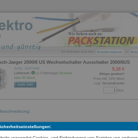
Sie befinden sich hier:
Schaltermaterial
->
Bus
sch-Jaeger 2000/6 US Wechselschalter Ausschalter 2000/6US
5,16 €
ArtNr.: 41977645
Lieferzeit:
(1-3 Werktage)
Bestand
Billiger gesehen?
über 50 Stück.
Preis inkl. 19% Mwst
zzgl.
Versandkosten
Stck.
lbeschreibung:
Sicherheitseinstellungen:
bsite verwendet Cookies, und Einbindungen von Scripten von anderen
kel-Nr.: 2000/6 US