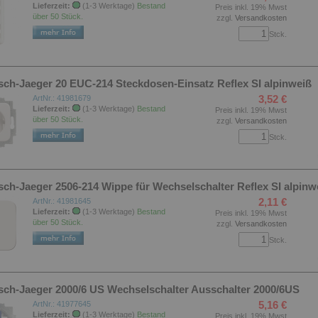
Lieferzeit:
(1-3 Werktage)
Bestand
Preis inkl. 19% Mwst
über 50 Stück.
zzgl.
Versandkosten
Stck.
sch-Jaeger 20 EUC-214 Steckdosen-Einsatz Reflex SI alpinweiß
3,52 €
ArtNr.: 41981679
Lieferzeit:
(1-3 Werktage)
Bestand
Preis inkl. 19% Mwst
über 50 Stück.
zzgl.
Versandkosten
Stck.
sch-Jaeger 2506-214 Wippe für Wechselschalter Reflex SI alpinw
2,11 €
ArtNr.: 41981645
Lieferzeit:
(1-3 Werktage)
Bestand
Preis inkl. 19% Mwst
über 50 Stück.
zzgl.
Versandkosten
Stck.
sch-Jaeger 2000/6 US Wechselschalter Ausschalter 2000/6US
5,16 €
ArtNr.: 41977645
Lieferzeit:
(1-3 Werktage)
Bestand
Preis inkl. 19% Mwst