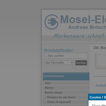
1St. Bu
Produktfinder:
Schaltermaterial
Gira
Artike
Merten
Busch-Jaeger
Für 
Cookie / 
Einsätze für alle Serien
Reflex SI alpinweiß
Diese We
Arti