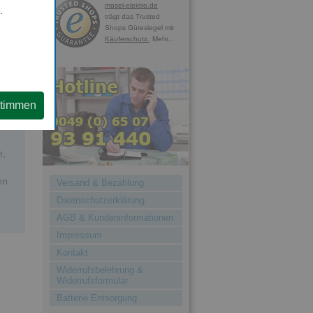
mosel-elektro.de
.
trägt das Trusted
Shops Gütesiegel mit
Käuferschutz.
Mehr...
stimmen
e,
en
Versand & Bezahlung
Datenschutzerklärung
AGB & Kundeninformationen
Impressum
Kontakt
Widerrufsbelehrung &
Widerrufsformular
Batterie Entsorgung