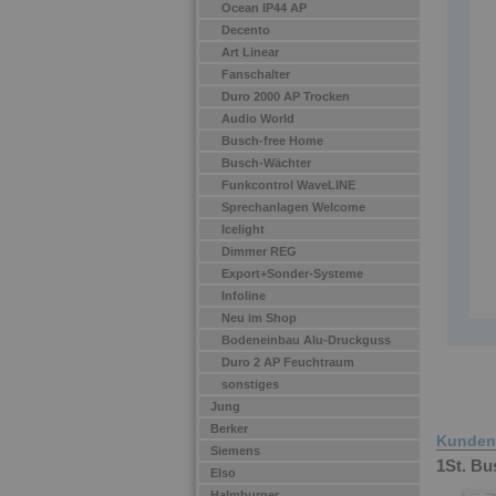
Ocean IP44 AP
Decento
Art Linear
Fanschalter
Duro 2000 AP Trocken
Audio World
Busch-free Home
Busch-Wächter
Funkcontrol WaveLINE
Sprechanlagen Welcome
Icelight
Dimmer REG
Export+Sonder-Systeme
Infoline
Neu im Shop
Bodeneinbau Alu-Druckguss
Duro 2 AP Feuchtraum
sonstiges
Jung
Berker
Kunden 
Siemens
1St. Bu
Elso
Halmburger