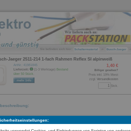
Sie befinden sich hier:
Schaltermaterial
->
Busch-Jaeger
-
sch-Jaeger 2511-214 1-fach Rahmen Reflex SI alpinweiß
1,40 €
ArtNr.: 41981845
Lieferzeit:
(1-3 Werktage)
Bestand
Billiger gesehen?
über 50 Stück.
Preis inkl. 19% Mwst
zzgl.
Versandkosten
Stck.
lbeschreibung:
senkrechte oder waagerechte Montage.
Sicherheitseinstellungen:
bsite verwendet Cookies, und Einbindungen von Scripten von anderen
kel-Nr.: 2511-214