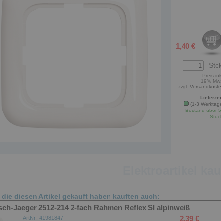
1,40 €
Stck
Preis ink
19% Mw
zzgl.
Versandkost
Lieferzei
(1-3 Werktag
Bestand über 
Stüc
Elektroartikel ka
die diesen Artikel gekauft haben kauften auch:
sch-Jaeger 2512-214 2-fach Rahmen Reflex SI alpinweiß
2,39 €
ArtNr.: 41981847