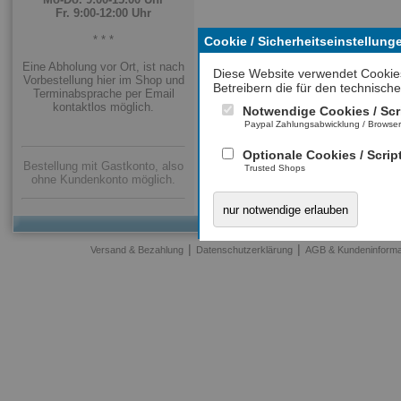
Fr. 9:00-12:00 Uhr
* * *
Cookie / Sicherheitseinstellung
Eine Abholung vor Ort, ist nach
Diese Website verwendet Cookie
Vorbestellung hier im Shop und
Betreibern die für den technische
Terminabsprache per Email
kontaktlos möglich.
Notwendige Cookies / Scr
Paypal Zahlungsabwicklung / Browse
Optionale Cookies / Scrip
Bestellung mit Gastkonto, also
Trusted Shops
ohne Kundenkonto möglich.
nur notwendige erlauben
|
|
Versand & Bezahlung
Datenschutzerklärung
AGB & Kundeninforma