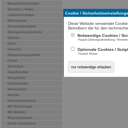
Brandschutzschalter
Schütze u. Relais
Cookie / Sicherheitseinstellung
Lasttrennschalter
Hilfsschalter
Diese Website verwendet Cookie
Stromstoßschalter
Betreibern die für den technische
Überspannungsschutz
Notwendige Cookies / Scr
Dimmer
Paypal Zahlungsabwicklung / Browse
Eaton
Optionale Cookies / Scrip
Industrie
Trusted Shops
Dämmerungsschalter
Finder
Steckdose
nur notwendige erlauben
Kabelbrücken
Klingeltrafo
Leuchtmelder
Motorschutz
Netzteil
Netzüberwachung
NH-Sicherungen
NH-Verteiler
Phasenschienen
Profil-/ Hutschiene