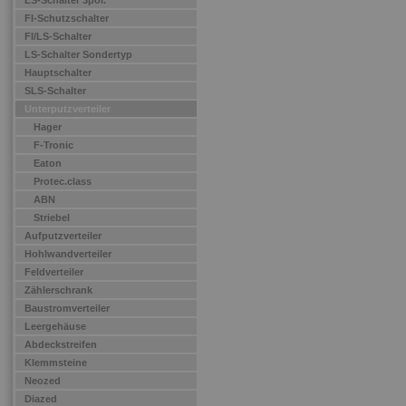
LS-Schalter 3pol.
FI-Schutzschalter
FI/LS-Schalter
LS-Schalter Sondertyp
Hauptschalter
SLS-Schalter
Unterputzverteiler
Hager
F-Tronic
Eaton
Protec.class
ABN
Striebel
Aufputzverteiler
Hohlwandverteiler
Feldverteiler
Zählerschrank
Baustromverteiler
Leergehäuse
Abdeckstreifen
Klemmsteine
Neozed
Diazed