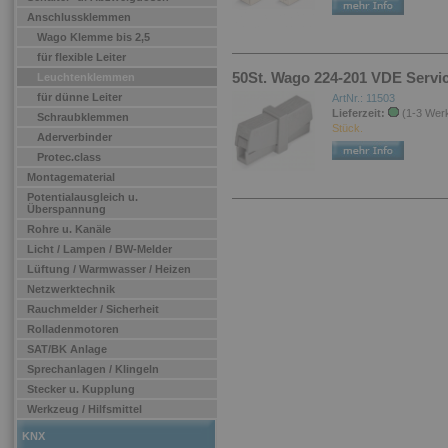
Anschlussklemmen
Wago Klemme bis 2,5
für flexible Leiter
50St. Wago 224-201 VDE Servi
Leuchtenklemmen
für dünne Leiter
ArtNr.: 11503
Lieferzeit:
(1-3 Wer
Schraubklemmen
Stück.
Aderverbinder
Protec.class
Montagematerial
Potentialausgleich u.
Überspannung
Rohre u. Kanäle
Licht / Lampen / BW-Melder
Lüftung / Warmwasser / Heizen
Netzwerktechnik
Rauchmelder / Sicherheit
Rolladenmotoren
SAT/BK Anlage
Sprechanlagen / Klingeln
Stecker u. Kupplung
Werkzeug / Hilfsmittel
KNX