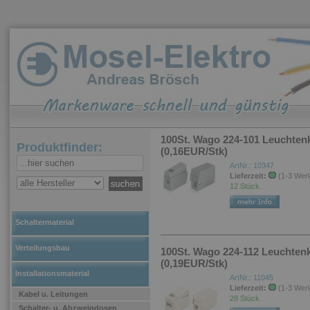
100St. Wago 224-101 Leuchtenk
Produktfinder:
(0,16EUR/Stk)
ArtNr.: 10347
Lieferzeit:
(1-3 Wer
12 Stück.
Schaltermaterial
Verteilungsbau
100St. Wago 224-112 Leuchtenk
(0,19EUR/Stk)
Installationsmaterial
ArtNr.: 11045
Lieferzeit:
(1-3 Wer
Kabel u. Leitungen
28 Stück.
Schalter- u. Abzweigdosen