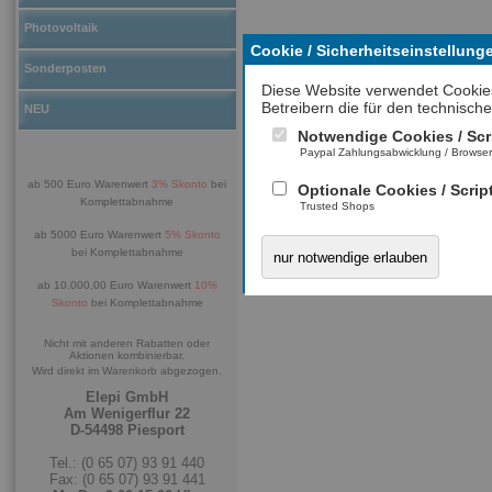
Photovoltaik
Cookie / Sicherheitseinstellung
Sonderposten
Diese Website verwendet Cookie
Betreibern die für den technische
NEU
Notwendige Cookies / Scr
Paypal Zahlungsabwicklung / Browse
ab 500 Euro Warenwert
3% Skonto
bei
Optionale Cookies / Scrip
Komplettabnahme
Trusted Shops
ab 5000 Euro Warenwert
5% Skonto
bei Komplettabnahme
nur notwendige erlauben
ab 10.000,00 Euro Warenwert
10%
Skonto
bei Komplettabnahme
Nicht mit anderen Rabatten oder
Aktionen kombinierbar.
Wird direkt im Warenkorb abgezogen.
Elepi GmbH
Am Wenigerflur 22
D-54498 Piesport
Tel.: (0 65 07) 93 91 440
Fax: (0 65 07) 93 91 441