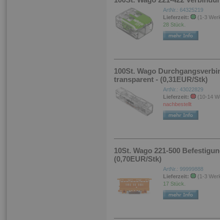
ArtNr.: 64325219
Lieferzeit:
(1-3 Wer
28 Stück.
100St. Wago Durchgangsverbin
transparent - (0,31EUR/Stk)
ArtNr.: 43022829
Lieferzeit:
(10-14 W
nachbestellt
10St. Wago 221-500 Befestigun
(0,70EUR/Stk)
ArtNr.: 99999888
Lieferzeit:
(1-3 Wer
17 Stück.