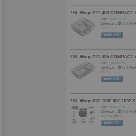
1St. Wago 221-483 COMPACT-
ArtNr.: 64325223
Lieferzeit:
(1-3 Wer
Stück.
1St. Wago 221-485 COMPACT-
ArtNr.: 64325224
Lieferzeit:
(1-3 Wer
Stück.
1St. Wago 887-1092 887-1092 St
ArtNr.: 64325735
Lieferzeit:
(1-3 Wer
über 50 Stück.