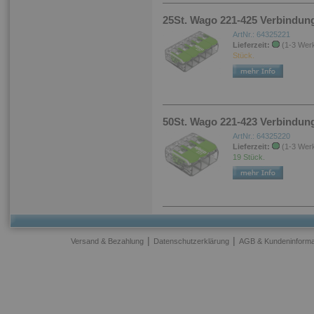
25St. Wago 221-425 Verbindun
ArtNr.: 64325221
Lieferzeit:
(1-3 Wer
Stück.
50St. Wago 221-423 Verbindun
ArtNr.: 64325220
Lieferzeit:
(1-3 Wer
19 Stück.
|
|
Versand & Bezahlung
Datenschutzerklärung
AGB & Kundeninforma