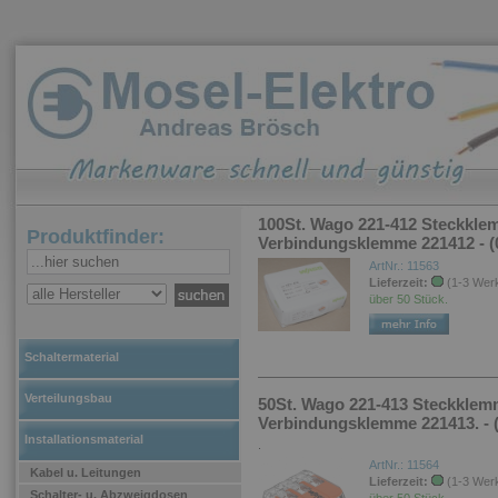
100St. Wago 221-412 Steckkle
Produktfinder:
Verbindungsklemme 221412 - (
ArtNr.: 11563
Lieferzeit:
(1-3 Wer
über 50 Stück.
Schaltermaterial
Verteilungsbau
50St. Wago 221-413 Steckklem
Verbindungsklemme 221413. - 
Installationsmaterial
.
ArtNr.: 11564
Kabel u. Leitungen
Lieferzeit:
(1-3 Wer
Schalter- u. Abzweigdosen