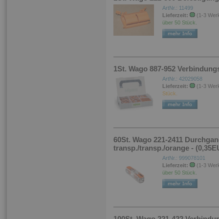
ArtNr.: 11499
Lieferzeit:
(1-3 Wer
über 50 Stück.
1St. Wago 887-952 Verbindung
ArtNr.: 42029058
Lieferzeit:
(1-3 Wer
Stück.
60St. Wago 221-2411 Durchga
transp./transp./orange - (0,35
ArtNr.: 999078101
Lieferzeit:
(1-3 Wer
über 50 Stück.
100St. Wago 221-422 Verbindu