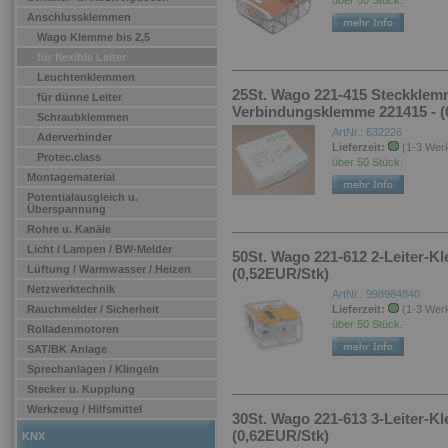
über 50 Stück.
Anschlussklemmen
Wago Klemme bis 2,5
für flexible Leiter
Leuchtenklemmen
25St. Wago 221-415 Steckklem
für dünne Leiter
Verbindungsklemme 221415 - (
Schraubklemmen
ArtNr.: 632226
Aderverbinder
Lieferzeit:
(1-3 Wer
Protec.class
über 50 Stück.
Montagematerial
Potentialausgleich u.
Überspannung
Rohre u. Kanäle
Licht / Lampen / BW-Melder
50St. Wago 221-612 2-Leiter-Kle
Lüftung / Warmwasser / Heizen
(0,52EUR/Stk)
Netzwerktechnik
ArtNr.: 998984840
Rauchmelder / Sicherheit
Lieferzeit:
(1-3 Wer
über 50 Stück.
Rolladenmotoren
SAT/BK Anlage
Sprechanlagen / Klingeln
Stecker u. Kupplung
Werkzeug / Hilfsmittel
30St. Wago 221-613 3-Leiter-Kle
(0,62EUR/Stk)
KNX