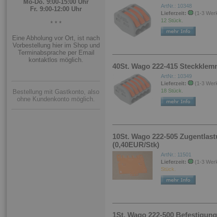
Mo-Do. 9:00-15:00 Uhr
ArtNr.: 10348
Fr. 9:00-12:00 Uhr
Lieferzeit:
(1-3 Wer
12 Stück.
* * *
Eine Abholung vor Ort, ist nach
Vorbestellung hier im Shop und
Terminabsprache per Email
kontaktlos möglich.
40St. Wago 222-415 Steckklemm
ArtNr.: 10349
Lieferzeit:
(1-3 Wer
18 Stück.
Bestellung mit Gastkonto, also
ohne Kundenkonto möglich.
10St. Wago 222-505 Zugentlast
(0,40EUR/Stk)
ArtNr.: 11501
Lieferzeit:
(1-3 Wer
Stück.
1St. Wago 222-500 Befestigung