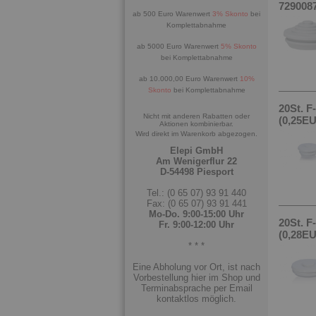
7290087
ab 500 Euro Warenwert
3% Skonto
bei
Komplettabnahme
ab 5000 Euro Warenwert
5% Skonto
bei Komplettabnahme
ab 10.000,00 Euro Warenwert
10%
Skonto
bei Komplettabnahme
20St. 
Nicht mit anderen Rabatten oder
(0,25EU
Aktionen kombinierbar.
Wird direkt im Warenkorb abgezogen.
Elepi GmbH
Am Wenigerflur 22
D-54498 Piesport
Tel.: (0 65 07) 93 91 440
Fax: (0 65 07) 93 91 441
Mo-Do. 9:00-15:00 Uhr
20St. 
Fr. 9:00-12:00 Uhr
(0,28EU
* * *
Eine Abholung vor Ort, ist nach
Vorbestellung hier im Shop und
Terminabsprache per Email
kontaktlos möglich.