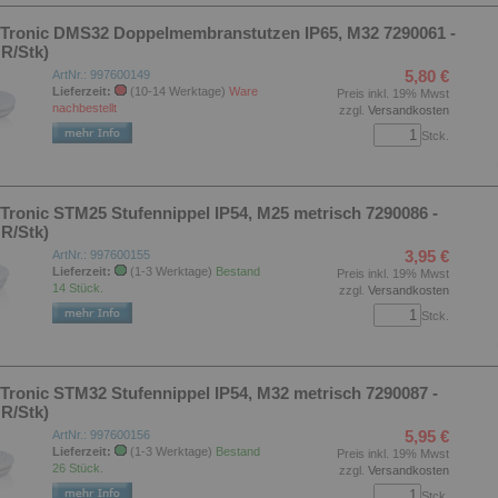
F-Tronic DMS32 Doppelmembranstutzen IP65, M32 7290061 -
R/Stk)
5,80 €
ArtNr.: 997600149
Lieferzeit:
(10-14 Werktage)
Ware
Preis inkl. 19% Mwst
nachbestellt
zzgl.
Versandkosten
Stck.
-Tronic STM25 Stufennippel IP54, M25 metrisch 7290086 -
R/Stk)
3,95 €
ArtNr.: 997600155
Lieferzeit:
(1-3 Werktage)
Bestand
Preis inkl. 19% Mwst
14 Stück.
zzgl.
Versandkosten
Stck.
-Tronic STM32 Stufennippel IP54, M32 metrisch 7290087 -
R/Stk)
5,95 €
ArtNr.: 997600156
Lieferzeit:
(1-3 Werktage)
Bestand
Preis inkl. 19% Mwst
26 Stück.
zzgl.
Versandkosten
Stck.