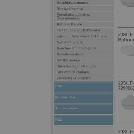
Anschlussklemmen
Montagematerial
Potentialausgleich u.
Überspannung
Rohre u. Kanäle
Licht / Lampen / BW-Melder
20St. 
Lüftung / Warmwasser / Heizen
Bohrung
Netzwerktechnik
Rauchmelder / Sicherheit
Rolladenmotoren
SAT/BK Anlage
Sprechanlagen / Klingeln
Stecker u. Kupplung
Werkzeug / Hilfsmittel
20St. F
KNX
7290086
Photovoltaik
Sonderposten
NEU
20St. F