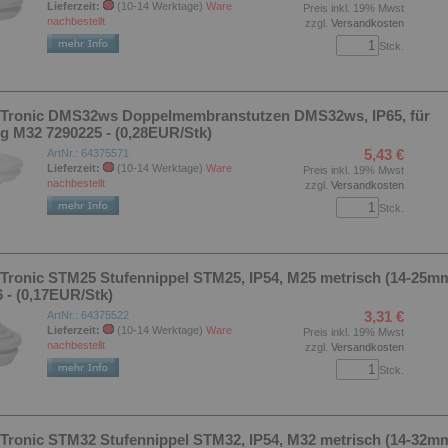
Lieferzeit:
(10-14 Werktage)
Ware
Preis inkl. 19% Mwst
nachbestellt
zzgl.
Versandkosten
Stck.
F-Tronic DMS32ws Doppelmembranstutzen DMS32ws, IP65, für
 M32 7290225 - (0,28EUR/Stk)
5,43 €
ArtNr.: 64375571
Lieferzeit:
(10-14 Werktage)
Ware
Preis inkl. 19% Mwst
nachbestellt
zzgl.
Versandkosten
Stck.
-Tronic STM25 Stufennippel STM25, IP54, M25 metrisch (14-25m
 - (0,17EUR/Stk)
3,31 €
ArtNr.: 64375522
Lieferzeit:
(10-14 Werktage)
Ware
Preis inkl. 19% Mwst
nachbestellt
zzgl.
Versandkosten
Stck.
-Tronic STM32 Stufennippel STM32, IP54, M32 metrisch (14-32m