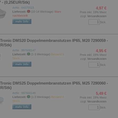
 - (0,25EUR/Stk)
4,97 €
ArtNr.: 64375523
Lieferzeit:
(10-14 Werktage)
Ware
Preis inkl. 19% Mwst
nachbestellt
zzgl.
Versandkosten
Stck.
F-Tronic DMS20 Doppelmembranstutzen IP65, M20 7290059 -
R/Stk)
4,95 €
ArtNr.: 997600147
Lieferzeit:
(1-3 Werktage)
Bestand 9
Preis inkl. 19% Mwst
Stück.
zzgl.
Versandkosten
Stck.
F-Tronic DMS25 Doppelmembranstutzen IP65, M25 7290060 -
R/Stk)
5,49 €
ArtNr.: 997600148
Lieferzeit:
(1-3 Werktage)
Bestand 6
Preis inkl. 19% Mwst
Stück.
zzgl.
Versandkosten
Stck.