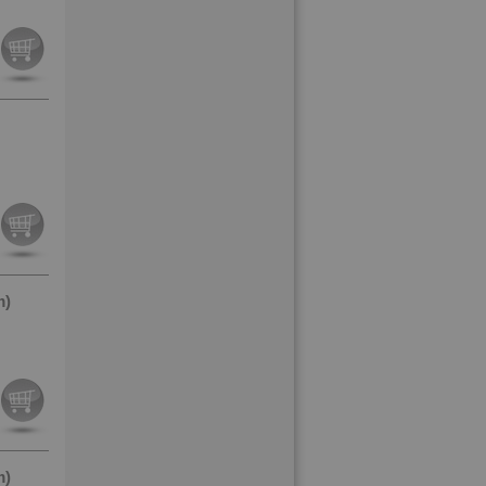
m)
m)