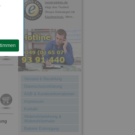
mosel-elektro.de
.
trägt das Trusted
Shops Gütesiegel mit
Käuferschutz.
Mehr...
ung
stimmen
Versand & Bezahlung
Datenschutzerklärung
AGB & Kundeninformationen
Impressum
Kontakt
Widerrufsbelehrung &
ung
Widerrufsformular
Batterie Entsorgung