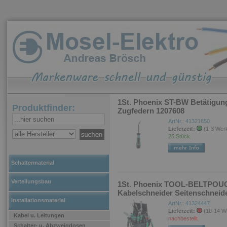
1St. Phoenix ST-BW Betätigung
Produktfinder:
Zugfedern 1207608
ArtNr.: 41321850
Lieferzeit:
(1-3 Wer
25 Stück.
Schaltermaterial
Verteilungsbau
1St. Phoenix TOOL-BELTPOUCH
Kabelschneider Seitenschneid
Installationsmaterial
ArtNr.: 41324447
Lieferzeit:
(10-14 W
Kabel u. Leitungen
nachbestellt
Schalter- u. Abzweigdosen