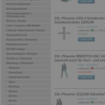
Anschlussklemmen
Montagematerial
Potentialausgleich u.
Überspannung
1St. Phoenix USS 4 Schaltschra
Rohre u. Kanäle
Schaltschränke 1203149
Licht / Lampen / BW-Melder
ArtNr.: 41321749
Lüftung / Warmwasser / Heizen
Lieferzeit:
(1-3 Wer
19 Stück.
Netzwerktechnik
Rauchmelder / Sicherheit
Rolladenmotoren
SAT/BK Anlage
Sprechanlagen / Klingeln
1St. Phoenix WIREFOX 6SC Abis
Stecker u. Kupplung
(speziell auch für kurz- und e
Werkzeug / Hilfsmittel
ArtNr.: 41315703
Batterien
Lieferzeit:
(10-14 W
nachbestellt
Powerbank
Arbeitssicherheit
Abus
Benning
Bessey
1St. Phoenix 1212150 Abisol
Bizline
ArtNr.: 42020312
Bosch
Lieferzeit:
(1-3 Wer