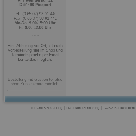
Am Wenigerflur 22
D-54498 Piesport
Tel.: (0 65 07) 93 91 440
Fax: (0 65 07) 93 91 441
Mo-Do. 9:00-15:00 Uhr
Fr. 9:00-12:00 Uhr
* * *
Eine Abholung vor Ort, ist nach
Vorbestellung hier im Shop und
Terminabsprache per Email
kontaktlos möglich.
Bestellung mit Gastkonto, also
ohne Kundenkonto möglich.
|
|
Versand & Bezahlung
Datenschutzerklärung
AGB & Kundeninforma