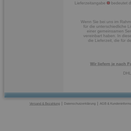
Lieferzeitangabe
bedeutet das
Wenn Sie bei uns im Rahmen
für die unterschiedliche L
einer gemeinsamen Send
vereinbart haben. In dies
die Lieferzeit, die für 
Wir liefern je nach 
DHL
|
|
Versand & Bezahlung
Datenschutzerklärung
AGB & Kundeninforma