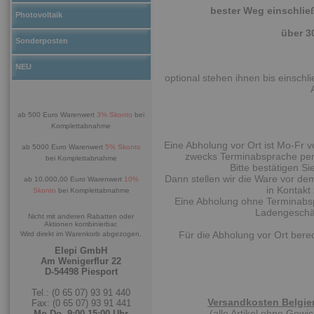
bester Weg einschlie
Photovoltaik
über 3
Sonderposten
NEU
optional stehen ihnen bis einschl
ab 500 Euro Warenwert
3% Skonto
bei
Komplettabnahme
Eine Abholung vor Ort ist Mo-Fr v
ab 5000 Euro Warenwert
5% Skonto
zwecks Terminabsprache per 
bei Komplettabnahme
Bitte bestätigen Si
Dann stellen wir die Ware vor de
ab 10.000,00 Euro Warenwert
10%
in Kontakt
Skonto
bei Komplettabnahme
Eine Abholung ohne Terminabspr
Ladengeschäf
Nicht mit anderen Rabatten oder
Aktionen kombinierbar.
Für die Abholung vor Ort bere
Wird direkt im Warenkorb abgezogen.
Elepi GmbH
Am Wenigerflur 22
D-54498 Piesport
Tel.: (0 65 07) 93 91 440
Versandkosten Belgien
Fax: (0 65 07) 93 91 441
(alle Artikel ohne Gew
Mo-Do. 9:00-15:00 Uhr