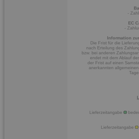
Ba
- Zah
EC C
- Zahlu
Information zu
Die Frist für die Liefer
nach Erteilung des Zahlung
bzw. bei anderen Zahlungsar
endet mit dem Ablauf des 
der Frist auf einen Samsta
anerkannten allgemeinen F
Tage
Lieferzeitangabe
bedeut
Lieferzeitangabe