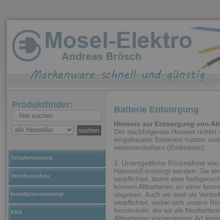
Produktfinder:
Batterie Entsorgung
Hinweis zur Entsorgung von Alt
Der nachfolgende Hinweis richtet s
eingebauten Batterien nutzen und 
weiterveräußern (Endnutzer):
Schaltermaterial
1. Unentgeltliche Rücknahme von A
Hausmüll entsorgt werden. Sie sin
Verteilungsbau
verpflichtet, damit eine fachgere
können Altbatterien an einer kom
abgeben. Auch wir sind als Vertre
Installationsmaterial
verpflichtet, wobei sich unsere Rü
beschränkt, die wir als Neubatter
KNX
Altbatterien vorgenannter Art kön