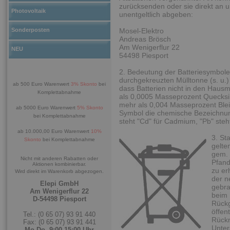
zurücksenden oder sie direkt an 
Photovoltaik
unentgeltlich abgeben:
Sonderposten
Mosel-Elektro
Andreas Brösch
Am Wenigerflur 22
NEU
54498 Piesport
2. Bedeutung der Batteriesymbole
durchgekreuzten Mülltonne (s. u.)
ab 500 Euro Warenwert
3% Skonto
bei
dass Batterien nicht in den Hausm
Komplettabnahme
als 0,0005 Masseprozent Quecksi
mehr als 0,004 Masseprozent Blei 
ab 5000 Euro Warenwert
5% Skonto
Symbol die chemische Bezeichnung
bei Komplettabnahme
steht "Cd" für Cadmium, "Pb" steht
ab 10.000,00 Euro Warenwert
10%
3. St
Skonto
bei Komplettabnahme
gelte
gem. 
Nicht mit anderen Rabatten oder
Pfand
Aktionen kombinierbar.
zu er
Wird direkt im Warenkorb abgezogen.
der n
Elepi GmbH
gebra
Am Wenigerflur 22
beim 
D-54498 Piesport
Rückg
öffen
Tel.: (0 65 07) 93 91 440
Rückn
Fax: (0 65 07) 93 91 441
Unter
Mo-Do. 9:00-15:00 Uhr