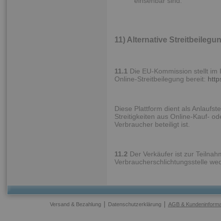
einsehbar sind.
11) Alternative Streitbeilegu
11.1
Die EU-Kommission stellt im I
Online-Streitbeilegung bereit:
http
Diese Plattform dient als Anlaufst
Streitigkeiten aus Online-Kauf- o
Verbraucher beteiligt ist.
11.2
Der Verkäufer ist zur Teilnah
Verbraucherschlichtungsstelle wede
|
|
Versand & Bezahlung
Datenschutzerklärung
AGB & Kundeninforma