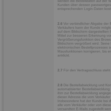
werden die Bestelldaten auf der 
Kunden über dessen passwortgesc
entsprechenden Login-Daten kost
2.6
Vor verbindlicher Abgabe der B
Verkäufers kann der Kunde mögli
auf dem Bildschirm dargestellten
Mittel zur besseren Erkennung vo
Vergrößerungsfunktion des Browser
Bildschirm vergrößert wird. Sei
elektronischen Bestellprozesses s
Mausfunktionen korrigieren, bis 
anklickt.
2.7
Für den Vertragsschluss steht
2.8
Die Bestellabwicklung und Kon
automatisierter Bestellabwicklung 
ihm zur Bestellabwicklung angegeb
dieser Adresse die vom Verkäufe
Insbesondere hat der Kunde bei d
alle vom Verkäufer oder von diese
versandten E-Mails zugestellt we