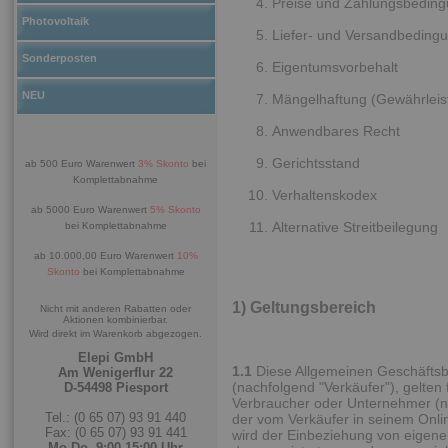
Preise und Zahlungsbedin
Photovoltaik
Liefer- und Versandbeding
Sonderposten
Eigentumsvorbehalt
NEU
Mängelhaftung (Gewährleis
Anwendbares Recht
Gerichtsstand
ab 500 Euro Warenwert
3% Skonto
bei
Komplettabnahme
Verhaltenskodex
ab 5000 Euro Warenwert
5% Skonto
Alternative Streitbeilegung
bei Komplettabnahme
ab 10.000,00 Euro Warenwert
10%
Skonto
bei Komplettabnahme
1) Geltungsbereich
Nicht mit anderen Rabatten oder
Aktionen kombinierbar.
Wird direkt im Warenkorb abgezogen.
Elepi GmbH
1.1
Diese Allgemeinen Geschäfts
Am Wenigerflur 22
(nachfolgend "Verkäufer"), gelten 
D-54498 Piesport
Verbraucher oder Unternehmer (na
Tel.: (0 65 07) 93 91 440
der vom Verkäufer in seinem Onli
Fax: (0 65 07) 93 91 441
wird der Einbeziehung von eigen
Mo-Do. 9:00-15:00 Uhr