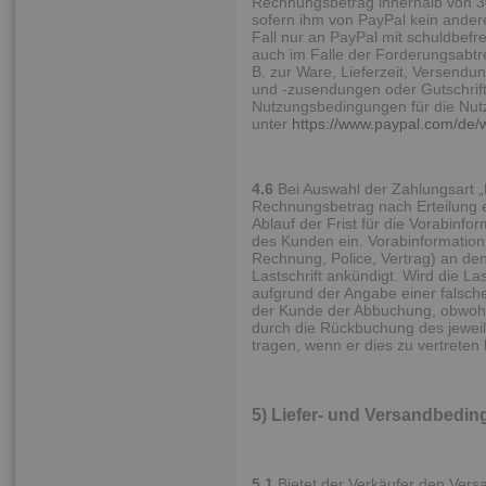
Rechnungsbetrag innerhalb von 3
sofern ihm von PayPal kein ander
Fall nur an PayPal mit schuldbefre
auch im Falle der Forderungsabtr
B. zur Ware, Lieferzeit, Versend
und -zusendungen oder Gutschrift
Nutzungsbedingungen für die Nut
unter
https://www.paypal.com/de
4.6
Bei Auswahl der Zahlungsart „P
Rechnungsbetrag nach Erteilung e
Ablauf der Frist für die Vorabinf
des Kunden ein. Vorabinformation ("
Rechnung, Police, Vertrag) an de
Lastschrift ankündigt. Wird die L
aufgrund der Angabe einer falsche
der Kunde der Abbuchung, obwohl e
durch die Rückbuchung des jeweil
tragen, wenn er dies zu vertreten 
5) Liefer- und Versandbedi
5.1
Bietet der Verkäufer den Versa