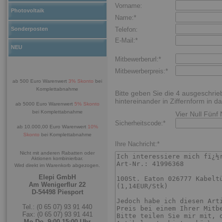
Vorname:
Photovoltaik
Name:*
Sonderposten
Telefon:
E-Mail:*
NEU
Mitbewerberurl:*
Mitbewerberpreis:*
ab 500 Euro Warenwert
3% Skonto
bei
Komplettabnahme
Bitte geben Sie die 4 ausgeschri
hintereinander in Ziffernform in da
ab 5000 Euro Warenwert
5% Skonto
bei Komplettabnahme
Vier Null Fünf
Sicherheitscode:*
ab 10.000,00 Euro Warenwert
10%
Skonto
bei Komplettabnahme
Ihre Nachricht:*
Nicht mit anderen Rabatten oder
Aktionen kombinierbar.
Wird direkt im Warenkorb abgezogen.
Elepi GmbH
Am Wenigerflur 22
D-54498 Piesport
Tel.: (0 65 07) 93 91 440
Fax: (0 65 07) 93 91 441
Mo-Do. 9:00-15:00 Uhr