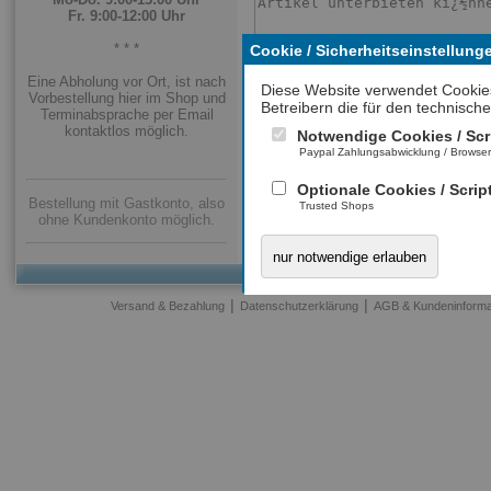
Fr. 9:00-12:00 Uhr
* * *
Cookie / Sicherheitseinstellung
Eine Abholung vor Ort, ist nach
Diese Website verwendet Cookie
Vorbestellung hier im Shop und
Betreibern die für den technische
Terminabsprache per Email
Mit * gekennzeichnete Felder sind Pflichtfelder.
kontaktlos möglich.
Notwendige Cookies / Scr
Paypal Zahlungsabwicklung / Browse
Optionale Cookies / Scrip
Bestellung mit Gastkonto, also
Trusted Shops
ohne Kundenkonto möglich.
nur notwendige erlauben
|
|
Versand & Bezahlung
Datenschutzerklärung
AGB & Kundeninforma