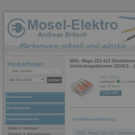
50St. Wago 221-413 Steckklem
Produktfinder:
Verbindungsklemme 221413. - 
.
ArtNr.: 11564
Lieferzeit:
(1-3 Wer
über 50 Stück.
Schaltermaterial
Verteilungsbau
Artikelbeschreibung:
Installationsmaterial
Kabel u. Leitungen
50St. Wago 221-413 Steckkle
Schalter- u. Abzweigdosen