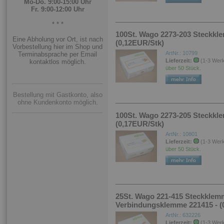
Mo-Do. 9:00-15:00 Uhr
Fr. 9:00-12:00 Uhr
* * *
100St. Wago 2273-203 Steckkle
Eine Abholung vor Ort, ist nach
(0,12EUR/Stk)
Vorbestellung hier im Shop und
ArtNr.: 10799
Terminabsprache per Email
Lieferzeit:
(1-3 Wer
kontaktlos möglich.
über 50 Stück.
Bestellung mit Gastkonto, also
ohne Kundenkonto möglich.
100St. Wago 2273-205 Steckkle
(0,17EUR/Stk)
ArtNr.: 10801
Lieferzeit:
(1-3 Wer
über 50 Stück.
25St. Wago 221-415 Steckklem
Verbindungsklemme 221415 - (
ArtNr.: 632226
Lieferzeit:
(1-3 Wer