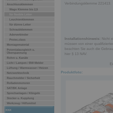
Verbindungsklemme 221413.
Anschlussklemmen
Wago Klemme bis 2,5
für flexible Leiter
Leuchtenklemmen
für dünne Leiter
Schraubklemmen
Aderverbinder
Installationshinweis:
Nicht s
Protec.class
müssen von einer qualifizierten
Montagematerial
beachten Sie auch die Gebrau
Potentialausgleich u.
Überspannung
hier § 13 NAV.
Rohre u. Kanäle
Licht / Lampen / BW-Melder
E
Lüftung / Warmwasser / Heizen
Produktfoto:
Netzwerktechnik
Rauchmelder / Sicherheit
Rolladenmotoren
SAT/BK Anlage
Sprechanlagen / Klingeln
Stecker u. Kupplung
Werkzeug / Hilfsmittel
KNX