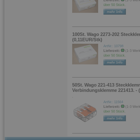
Lieferzeit:
(1-3 Wer
über 50 Stück.
100St. Wago 2273-202 Steckkle
(0,11EUR/Stk)
ArtNr.: 10798
Lieferzeit:
(1-3 Wer
über 50 Stück.
50St. Wago 221-413 Steckklem
Verbindungsklemme 221413. - 
.
ArtNr.: 11564
Lieferzeit:
(1-3 Wer
über 50 Stück.