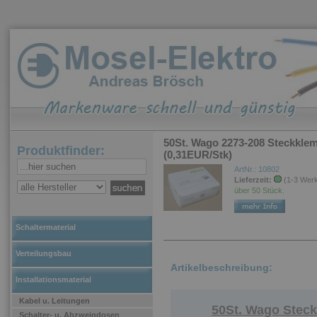
50St. Wago 2273-208 Steckklem
Produktfinder:
(0,31EUR/Stk)
ArtNr.: 10802
Lieferzeit:
(1-3 Wer
über 50 Stück.
Schaltermaterial
Verteilungsbau
Artikelbeschreibung:
Installationsmaterial
Kabel u. Leitungen
50St. Wago Stec
Schalter- u. Abzweigdosen