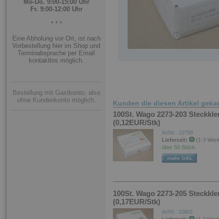
Mo-Do. 9:00-15:00 Uhr
Fr. 9:00-12:00 Uhr
* * *
Eine Abholung vor Ort, ist nach
Vorbestellung hier im Shop und
Terminabsprache per Email
kontaktlos möglich.
Bestellung mit Gastkonto, also
ohne Kundenkonto möglich.
Kunden die diesen Artikel geka
100St. Wago 2273-203 Steckkle
(0,12EUR/Stk)
ArtNr.: 10799
Lieferzeit:
(1-3 Wer
über 50 Stück.
100St. Wago 2273-205 Steckkle
(0,17EUR/Stk)
ArtNr.: 10801