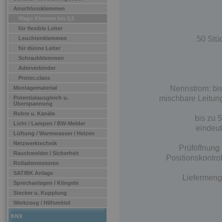
Anschlussklemmen
Wago Klemme bis 2,5
für flexible Leiter
50 Stü
Leuchtenklemmen
für dünne Leiter
Schraubklemmen
Aderverbinder
Protec.class
Nennstrom: bi
Montagematerial
mischbare Leitung
Potentialausgleich u.
Überspannung
Rohre u. Kanäle
bis zu 
Licht / Lampen / BW-Melder
eindeu
Lüftung / Warmwasser / Heizen
Netzwerktechnik
Prüföffnung 
Rauchmelder / Sicherheit
Positionskontro
Rolladenmotoren
SAT/BK Anlage
Liefermeng
Sprechanlagen / Klingeln
Stecker u. Kupplung
Werkzeug / Hilfsmittel
KNX