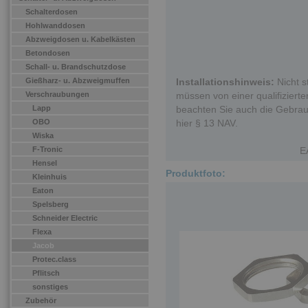
Schalterdosen
Hohlwanddosen
Abzweigdosen u. Kabelkästen
Betondosen
Schall- u. Brandschutzdose
Gießharz- u. Abzweigmuffen
Installationshinweis:
Nicht s
Verschraubungen
müssen von einer qualifizierten
Lapp
beachten Sie auch die Gebrau
OBO
hier § 13 NAV.
Wiska
F-Tronic
E
Hensel
Produktfoto:
Kleinhuis
Eaton
Spelsberg
Schneider Electric
Flexa
Jacob
Protec.class
Pflitsch
sonstiges
Zubehör