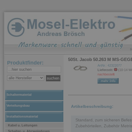
S
50St. Jacob 50.263 M MS-GEG
Produktfinder:
ArtNr.: 42322077
Lieferzeit:
(10-14 W
nachbestellt
Schaltermaterial
Verteilungsbau
Artikelbeschreibung:
Installationsmaterial
Standard, zum sicheren Befe
Kabel u. Leitungen
Zubehörteilen, Zubehör Metri
Schalter- u. Abzweigdosen