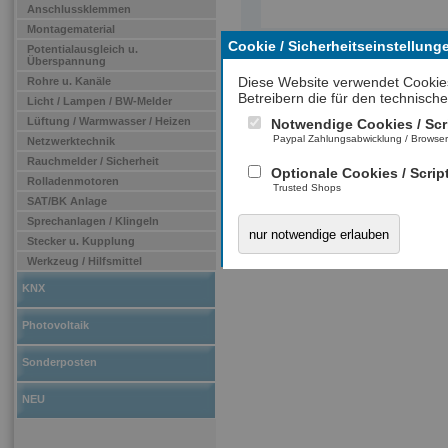
Anschlussklemmen
Montagematerial
Cookie / Sicherheitseinstellung
Potentialausgleich u.
Überspannung
Diese Website verwendet Cookie
Rohre u. Kanäle
Betreibern die für den technische
Licht / Lampen / BW-Melder
Lüftung / Warmwasser / Heizen
Notwendige Cookies / Scr
Paypal Zahlungsabwicklung / Browse
Netzwerktechnik
Rauchmelder / Sicherheit
Optionale Cookies / Scrip
Rolladenmotoren
Trusted Shops
SAT/BK Anlage
Sprechanlagen / Klingeln
nur notwendige erlauben
Stecker u. Kupplung
Werkzeug / Hilfsmittel
KNX
Photovoltaik
Sonderposten
NEU