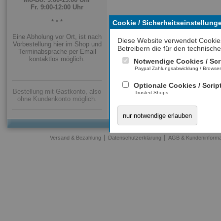
Fr. 9:00-12:00 Uhr
* * *
Cookie / Sicherheitseinstellung
Eine Abholung vor Ort, ist nach
Diese Website verwendet Cookie
Vorbestellung hier im Shop und
Betreibern die für den technische
Terminabsprache per Email
kontaktlos möglich.
Notwendige Cookies / Scr
Paypal Zahlungsabwicklung / Browse
Optionale Cookies / Scrip
Bestellung mit Gastkonto, also
Trusted Shops
ohne Kundenkonto möglich.
nur notwendige erlauben
|
|
Versand & Bezahlung
Datenschutzerklärung
AGB & Kundeninforma