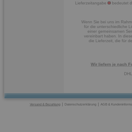
Lieferzeitangabe
bedeutet das
Wenn Sie bei uns im Rahmen
für die unterschiedliche L
einer gemeinsamen Send
vereinbart haben. In dies
die Lieferzeit, die für 
Wir liefern je nach 
DHL
|
|
Versand & Bezahlung
Datenschutzerklärung
AGB & Kundeninforma