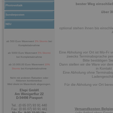
bester Weg einschlie
Photovoltaik
über 3
Sonderposten
NEU
optional stehen ihnen bis einschl
ab 500 Euro Warenwert
3% Skonto
bei
Komplettabnahme
Eine Abholung vor Ort ist Mo-Fr v
ab 5000 Euro Warenwert
5% Skonto
zwecks Terminabsprache per 
bei Komplettabnahme
Bitte bestätigen Si
Dann stellen wir die Ware vor de
ab 10.000,00 Euro Warenwert
10%
in Kontakt
Skonto
bei Komplettabnahme
Eine Abholung ohne Terminabspr
Ladengeschäf
Nicht mit anderen Rabatten oder
Aktionen kombinierbar.
Für die Abholung vor Ort bere
Wird direkt im Warenkorb abgezogen.
Elepi GmbH
Am Wenigerflur 22
D-54498 Piesport
Tel.: (0 65 07) 93 91 440
Versandkosten Belgien
Fax: (0 65 07) 93 91 441
(alle Artikel ohne Gew
Mo-Do. 9:00-15:00 Uhr