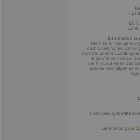
Ba
- Zah
EC C
- Zahlu
Information zu
Die Frist für die Liefer
nach Erteilung des Zahlung
bzw. bei anderen Zahlungsar
endet mit dem Ablauf des 
der Frist auf einen Samsta
anerkannten allgemeinen F
Tage
Lieferzeitangabe
bedeut
Lieferzeitangabe