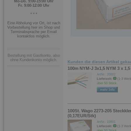
Mo-Do. 9:00-15:00 Uhr
Fr. 9:00-12:00 Uhr
* * *
Eine Abholung vor Ort, ist nach
Vorbestellung hier im Shop und
Terminabsprache per Email
kontaktlos möglich.
Bestellung mit Gastkonto, also
ohne Kundenkonto möglich.
Kunden die diesen Artikel geka
100m NYM-J 3x1,5 NYM 3 x 1,5
ArtNr.: 20002
Lieferzeit:
(1-3 Wer
über 50 Stück.
100St. Wago 2273-205 Steckkle
(0,17EUR/Stk)
ArtNr.: 10801
Lieferzeit:
(1-3 Wer
über 50 Stück.