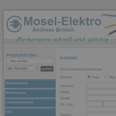
Produktfinder:
Kontakt
Ihre Kontaktinformationen
Anrede:
Frau
Herr
Schaltermaterial
Vorname:
Name:
Verteilungsbau
Straße:
Installationsmaterial
Plz / Ort:
KNX
Telefon: