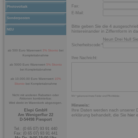
Fax:
Photovoltaik
E-Mail:
Sonderposten
Bitte geben Sie die 4 ausgeschri
NEU
hintereinander in Ziffernform in da
Neun Drei Null Si
Sicherheitscode:*
ab 500 Euro Warenwert
3% Skonto
bei
Komplettabnahme
Ihre Nachricht:
ab 5000 Euro Warenwert
5% Skonto
bei Komplettabnahme
ab 10.000,00 Euro Warenwert
10%
Skonto
bei Komplettabnahme
Nicht mit anderen Rabatten oder
Mit * gekennzeichnete Felder sind Pflichtfelder.
Aktionen kombinierbar.
Wird direkt im Warenkorb abgezogen.
Hinweis:
Ihre Daten werden nach unserer 
Elepi GmbH
Am Wenigerflur 22
erklärung behandelt, die Sie
hier
e
D-54498 Piesport
Tel.: (0 65 07) 93 91 440
Fax: (0 65 07) 93 91 441
Mo-Do. 9:00-15:00 Uhr