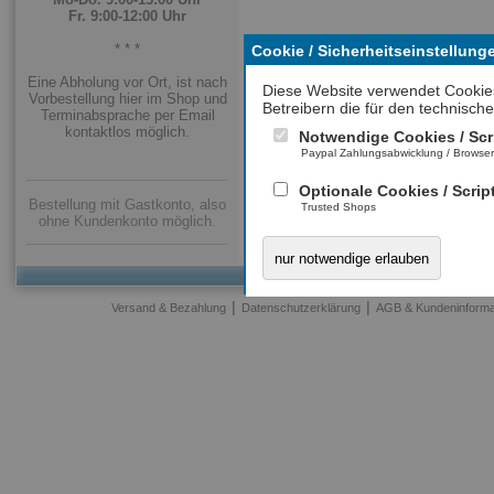
Fr. 9:00-12:00 Uhr
* * *
Cookie / Sicherheitseinstellung
Eine Abholung vor Ort, ist nach
Diese Website verwendet Cookie
Vorbestellung hier im Shop und
Betreibern die für den technische
Terminabsprache per Email
kontaktlos möglich.
Notwendige Cookies / Scr
Paypal Zahlungsabwicklung / Browse
Optionale Cookies / Scrip
Bestellung mit Gastkonto, also
Trusted Shops
ohne Kundenkonto möglich.
nur notwendige erlauben
|
|
Versand & Bezahlung
Datenschutzerklärung
AGB & Kundeninforma