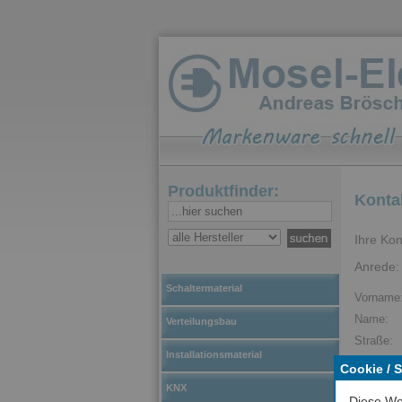
Produktfinder:
Konta
Ihre Kon
Anrede:
Schaltermaterial
Vorname
Name:
Verteilungsbau
Straße:
Installationsmaterial
Plz / Ort:
Cookie / 
KNX
Telefon:
Diese We