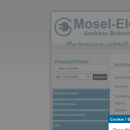
Produktfinder:
Konta
Ihre Kon
Anrede:
Schaltermaterial
Vorname
Name:
Verteilungsbau
Straße:
Installationsmaterial
Plz / Ort:
Cookie / 
KNX
Telefon:
Diese We