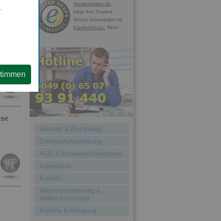
mosel-elektro.de
.
trägt das Trusted
Shops Gütesiegel mit
Käuferschutz.
Mehr...
stimmen
ose
Versand & Bezahlung
Datenschutzerklärung
AGB & Kundeninformationen
Impressum
Kontakt
Widerrufsbelehrung &
Widerrufsformular
Batterie Entsorgung