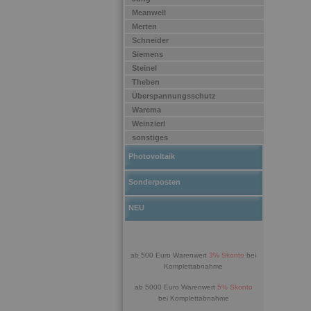
Meanwell
Merten
Schneider
Siemens
Steinel
Theben
Überspannungsschutz
Warema
Weinzierl
sonstiges
Photovoltaik
Sonderposten
NEU
ab 500 Euro Warenwert
3% Skonto
bei
Komplettabnahme
ab 5000 Euro Warenwert
5% Skonto
bei Komplettabnahme