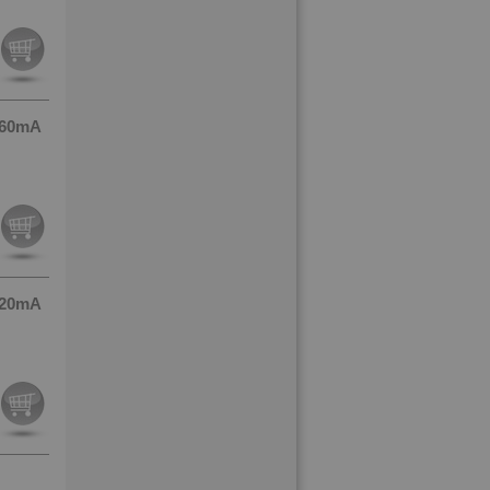
160mA
320mA