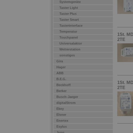
Systemgeräte
Taster Light
Taster Plus
Taster Smart
Tasterinterface
Temperatur
1St. M
Touchpanel
2TE
Universalaktor
Wetterstation
sonstiges
Gira
Hager
ABB
B.E.G.
1St. M
Beckhoff
2TE
Berker
Busch-Jaeger
digitalStrom
Ekey
Elsner
Enertex
Esylux
Jung