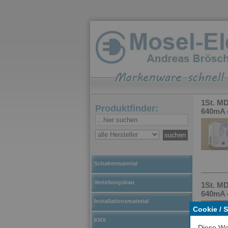
1St. M
Produktfinder:
640mA 
Schaltermaterial
Verteilungsbau
1St. M
640mA 
Installationsmaterial
Cookie / 
KNX
Diese We