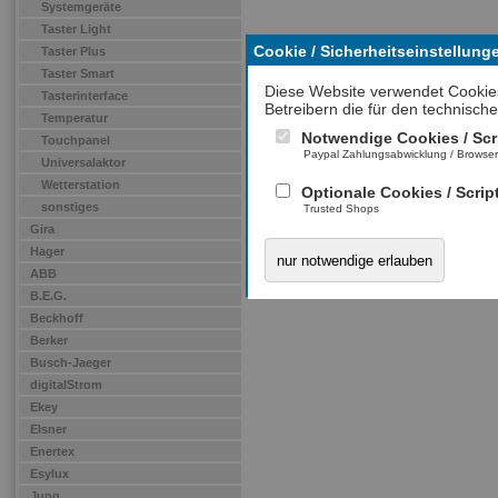
Systemgeräte
Taster Light
Cookie / Sicherheitseinstellung
Taster Plus
Taster Smart
Diese Website verwendet Cookie
Tasterinterface
Betreibern die für den technische
Temperatur
Notwendige Cookies / Scr
Touchpanel
Paypal Zahlungsabwicklung / Browse
Universalaktor
Wetterstation
Optionale Cookies / Scrip
sonstiges
Trusted Shops
Gira
Hager
nur notwendige erlauben
ABB
B.E.G.
Beckhoff
Berker
Busch-Jaeger
digitalStrom
Ekey
Elsner
Enertex
Esylux
Jung