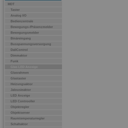
MDT
Taster
Analog I/O
Bedienzentrale
Bewegungs-/Präsenzmelder
Bewegungsmelder
Binäreingang
Busspannungsversorgung
DaliControl
Dimmaktor
Funk
Glas LED Anzeige
Glasrahmen
Glastaster
Heizungsaktor
Jalousieaktor
LED Anzeige
LED Controoller
Objektregler
Objektserver
Raumtemperaturregler
Schaltaktor