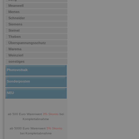
Meanwell
Merten
Schneider
Siemens
Steinel
Theben
Überspannungsschutz
Warema
Weinzierl
sonstiges
Photovoltaik
Sonderposten
NEU
ab 500 Euro Warenwert
3% Skonto
bei
Komplettabnahme
ab 5000 Euro Warenwert
5% Skonto
bei Komplettabnahme