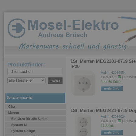
1St. Merten MEG2301-8719 Ste
Produktfinder:
IP20
ArtNr.: 42035654
Lieferzeit:
(1-3 Wer
über 50 Stück.
Schaltermaterial
Gira
1St. Merten MEG2421-8719 Dop
Merten
ArtNr.: 42036024
Einsätze für alle Serien
Lieferzeit:
(1-3 Wer
System M
17 Stück.
System Design