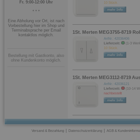
Fr. 9:00-12:00 Uhr
10 Stück.
* * *
Eine Abholung vor Ort, ist nach
Vorbestellung hier im Shop und
Terminabsprache per Email
1St. Merten MEG3755-8719 Rolll
kontaktlos möglich.
ArtNr.: 42036406
Lieferzeit:
(1-3 Wer
10 Stück.
Bestellung mit Gastkonto, also
ohne Kundenkonto möglich.
1St. Merten MEG3112-8719 Aussc
ArtNr.: 42036121
Lieferzeit:
(10-14 W
nachbestellt
|
|
Versand & Bezahlung
Datenschutzerklärung
AGB & Kundeninforma