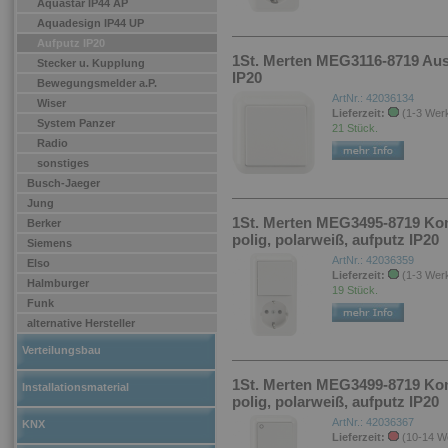
Aquastar IP44 AP
Aquadesign IP44 UP
Aufputz IP20
1St. Merten MEG3116-8719 Aus/
Stecker u. Kupplung
IP20
Bewegungsmelder a.P.
ArtNr.: 42036134
Wiser
Lieferzeit:
(1-3 Wer
System Panzer
21 Stück.
Radio
sonstiges
Busch-Jaeger
Jung
1St. Merten MEG3495-8719 Kom
Berker
polig, polarweiß, aufputz IP20
Siemens
ArtNr.: 42036359
Elso
Lieferzeit:
(1-3 Wer
Halmburger
19 Stück.
Funk
alternative Hersteller
Verteilungsbau
1St. Merten MEG3499-8719 Kom
Installationsmaterial
polig, polarweiß, aufputz IP20
ArtNr.: 42036367
KNX
Lieferzeit:
(10-14 W