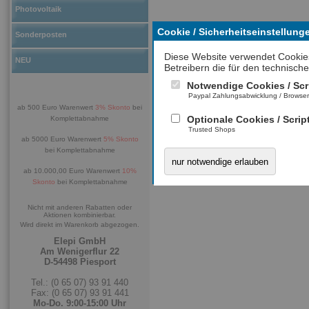
Photovoltaik
Cookie / Sicherheitseinstellung
Sonderposten
Diese Website verwendet Cookie
NEU
Betreibern die für den technische
Notwendige Cookies / Scr
Paypal Zahlungsabwicklung / Browse
ab 500 Euro Warenwert
3% Skonto
bei
Optionale Cookies / Scrip
Komplettabnahme
Trusted Shops
ab 5000 Euro Warenwert
5% Skonto
bei Komplettabnahme
nur notwendige erlauben
ab 10.000,00 Euro Warenwert
10%
Skonto
bei Komplettabnahme
Nicht mit anderen Rabatten oder
Aktionen kombinierbar.
Wird direkt im Warenkorb abgezogen.
Elepi GmbH
Am Wenigerflur 22
D-54498 Piesport
Tel.: (0 65 07) 93 91 440
Fax: (0 65 07) 93 91 441
Mo-Do. 9:00-15:00 Uhr