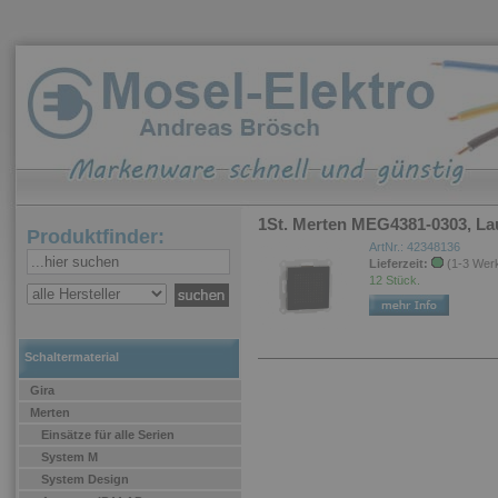
1St. Merten MEG4381-0303, La
Produktfinder:
ArtNr.: 42348136
Lieferzeit:
(1-3 Wer
12 Stück.
Schaltermaterial
Gira
Merten
Einsätze für alle Serien
System M
System Design