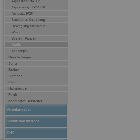
Aquastar IP44 AP
Aquadesign IP44 UP
Aufputz IP20
Stecker u. Kupplung
Bewegungsmelder a.P.
Wiser
System Panzer
Radio
sonstiges
Busch-Jaeger
Jung
Berker
Siemens
Elso
Halmburger
Funk
alternative Hersteller
Verteilungsbau
Installationsmaterial
KNX