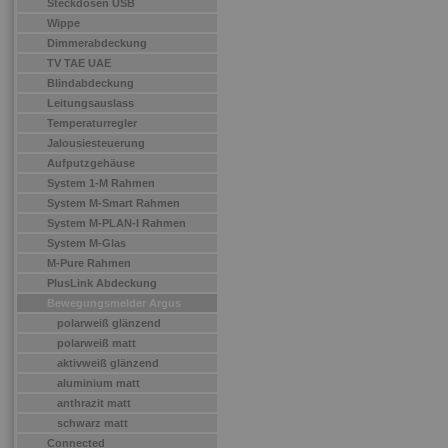
Steckdosen USB
Wippe
Dimmerabdeckung
TV TAE UAE
Blindabdeckung
Leitungsauslass
Temperaturregler
Jalousiesteuerung
Aufputzgehäuse
System 1-M Rahmen
System M-Smart Rahmen
System M-PLAN-I Rahmen
System M-Glas
M-Pure Rahmen
PlusLink Abdeckung
Bewegungsmelder Argus
polarweiß glänzend
polarweiß matt
aktivweiß glänzend
aluminium matt
anthrazit matt
schwarz matt
Connected