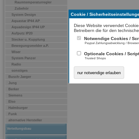
Raumtemperaturregler
Zubehör
Cookie / Sicherheitseinstellung
System Design
Aquastar IP44 AP
Diese Website verwendet Cookie
Aquadesign IP44 UP
Betreibern die für den technische
Aufputz IP20
Notwendige Cookies / Scr
Stecker u. Kupplung
Paypal Zahlungsabwicklung / Browse
Bewegungsmelder a.P.
Wiser
Optionale Cookies / Scrip
System Panzer
Trusted Shops
Radio
sonstiges
nur notwendige erlauben
Busch-Jaeger
Jung
Berker
Siemens
Elso
Halmburger
Funk
alternative Hersteller
Verteilungsbau