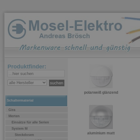
Produktfinder:
polarweiß glänzend
Schaltermaterial
Gira
Merten
Einsätze für alle Serien
System M
aluminium matt
Steckdosen