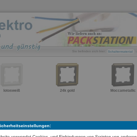
Sie befinden sich hier:
Schaltermaterial
lotosweiß
24k gold
Moccametallic
Sicherheitseinstellungen:
bsite verwendet Cookies, und Einbindungen von Scripten von anderen