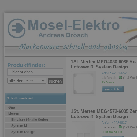
1St. Merten MEG4080-6035 Adap
Produktfinder:
Lotosweiß, System Design
ArtNr.: 42036652
Lieferzeit:
(1-3 Wer
12 Stück.
Schaltermaterial
Gira
1St. Merten MEG4572-6035 Zentr
Merten
Lotosweiß, System Design
Einsätze für alle Serien
ArtNr.: 42036837
System M
Lieferzeit:
(1-3 Wer
System Design
über 50 Stück.