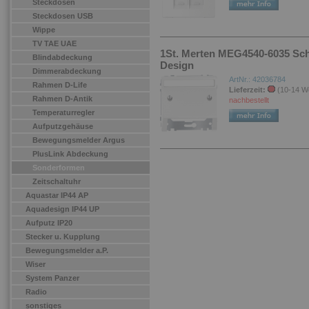
Steckdosen
Steckdosen USB
Wippe
TV TAE UAE
1St. Merten MEG4540-6035 Schr
Blindabdeckung
Design
Dimmerabdeckung
ArtNr.: 42036784
Rahmen D-Life
Lieferzeit:
(10-14 W
Rahmen D-Antik
nachbestellt
Temperaturregler
Aufputzgehäuse
Bewegungsmelder Argus
PlusLink Abdeckung
Sonderformen
Zeitschaltuhr
Aquastar IP44 AP
Aquadesign IP44 UP
Aufputz IP20
Stecker u. Kupplung
Bewegungsmelder a.P.
Wiser
System Panzer
Radio
sonstiges