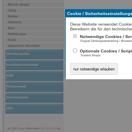
Busch-Jaeger
Jung
Cookie / Sicherheitseinstellung
Berker
Siemens
Diese Website verwendet Cookie
Elso
Betreibern die für den technische
Halmburger
Notwendige Cookies / Scr
Funk
Paypal Zahlungsabwicklung / Browse
alternative Hersteller
Optionale Cookies / Scrip
Verteilungsbau
Trusted Shops
Installationsmaterial
nur notwendige erlauben
KNX
Photovoltaik
Sonderposten
NEU
ab 500 Euro Warenwert
3% Skonto
bei