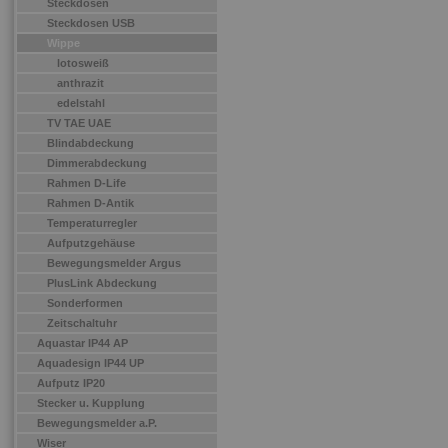
Steckdosen
Steckdosen USB
Wippe
lotosweiß
anthrazit
edelstahl
TV TAE UAE
Blindabdeckung
Dimmerabdeckung
Rahmen D-Life
Rahmen D-Antik
Temperaturregler
Aufputzgehäuse
Bewegungsmelder Argus
PlusLink Abdeckung
Sonderformen
Zeitschaltuhr
Aquastar IP44 AP
Aquadesign IP44 UP
Aufputz IP20
Stecker u. Kupplung
Bewegungsmelder a.P.
Wiser