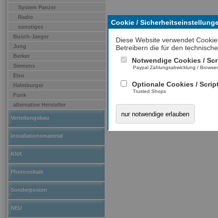
System Panzer
Radio
Cookie / Sicherheitseinstellung
sonstiges
Busch-Jaeger
Diese Website verwendet Cookie
Jung
Betreibern die für den technische
Berker
Notwendige Cookies / Scr
Siemens
Paypal Zahlungsabwicklung / Browse
Elso
Optionale Cookies / Scrip
Halmburger
Trusted Shops
Funk
alternative Hersteller
nur notwendige erlauben
Verteilungsbau
Installationsmaterial
KNX
Photovoltaik
Sonderposten
NEU